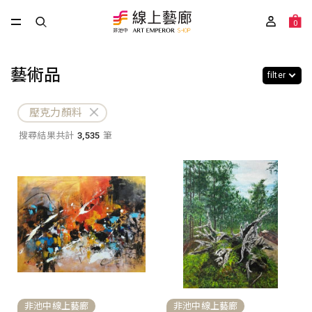
0
藝術品
filter
壓克力顏料
搜尋結果共計
3,535
筆
非池中線上藝廊
非池中線上藝廊