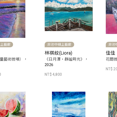
線上藝廊
非池中線上藝廊
非池
林祺紋(Liora)
佳佳
量藝術微噴），
《日月潭・靜謐時光》，
花間微
2026
NT$ 2
0
NT$ 4,800