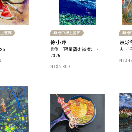
線上藝廊
非池中線上藝廊
非池
徐小萍
袁泳
25
縱跡（限量藝術微噴），
火、活
2026
0
NT$ 4
NT$ 9,800