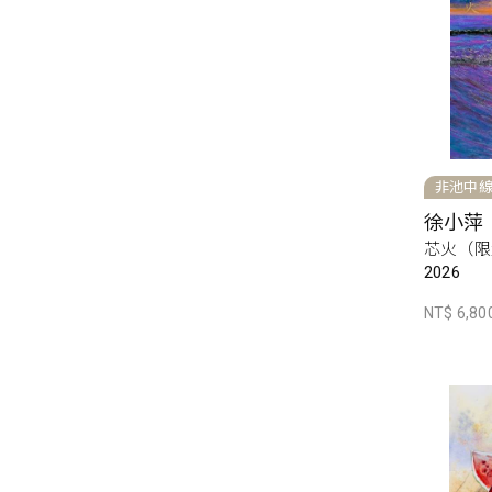
非池中
徐小萍
芯火（限
2026
NT$ 6,80