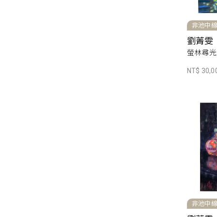
非池中
劉菁雯
螢林尋光履
NT$ 30,0
非池中