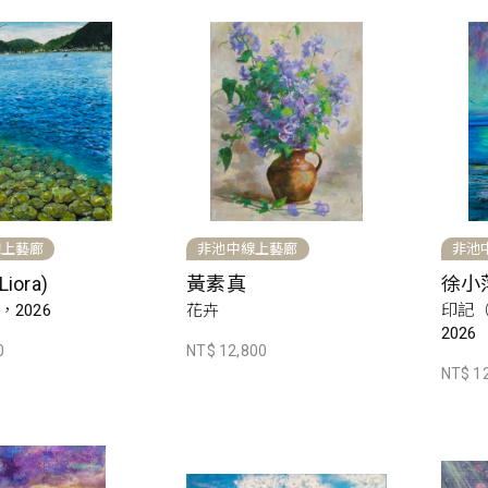
線上藝廊
非池中線上藝廊
非池
iora)
黃素真
徐小
2026
花卉
印記
2026
0
NT$ 12,800
NT$ 1