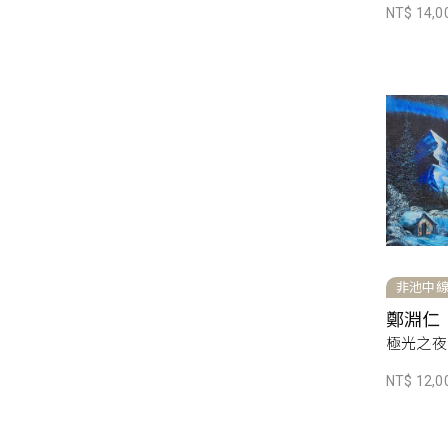
NT$ 14,0
非池中
鄭淵仁
極光之夜
NT$ 12,0