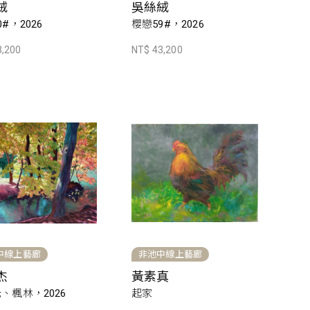
絨
吳絲絨
#，2026
櫻戀59#，2026
3,200
NT$ 43,200
中線上藝廊
非池中線上藝廊
杰
黃素真
、楓林，2026
起家