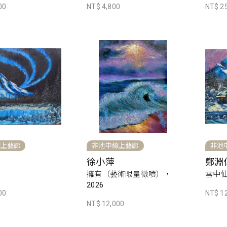
00
NT$ 4,800
NT$ 2
線上藝廊
非池中線上藝廊
非池
徐小萍
鄭淵
擁有（藝術限量微噴），
雪中
2026
00
NT$ 1
NT$ 12,000