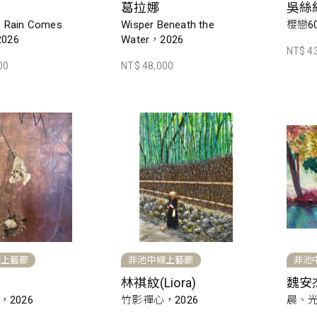
葛拉娜
吳絲
e Rain Comes
Wisper Beneath the
櫻戀60
026
Water，2026
NT$ 4
00
NT$ 48,000
線上藝廊
非池中線上藝廊
非池
林祺紋(Liora)
魏安
2026
竹影禪心，2026
晨、光