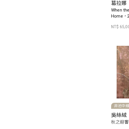
葛拉娜
When th
Home，2
NT$ 65,0
非池中
吳絲絨
秋之迴響，