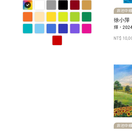
非池中
徐小萍
輝，202
NT$ 10,0
非池中