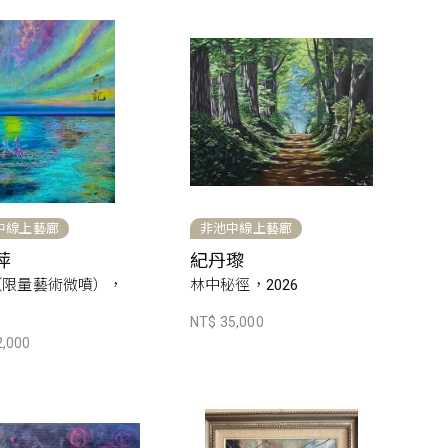
中線上藝廊
非池中線上藝廊
萍
紀丹瓈
（限量藝術微噴），
林中秘徑，2026
NT$ 35,000
2,000