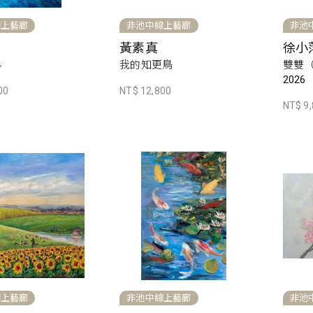
線上藝廊
非池中線上藝廊
非池
黃素真
徐小
4
我的知更鳥
雙雙
2026
00
NT$ 12,800
NT$ 9
線上藝廊
非池中線上藝廊
非池