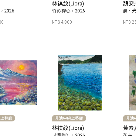
林祺紋(Liora)
魏安
2026
竹影禪心，2026
晨、光
00
NT$ 4,800
NT$ 2
線上藝廊
非池中線上藝廊
非池
林祺紋(Liora)
黃素
《湖畔》，2026
花卉