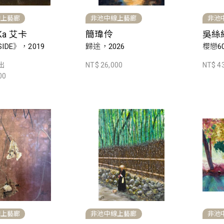
線上藝廊
非池中線上藝廊
非池
 Ka 艾卡
簡瑋伶
吳絲
SIDE》，2019
歸途，2026
櫻戀60
出
NT$ 26,000
NT$ 4
00
線上藝廊
非池中線上藝廊
非池