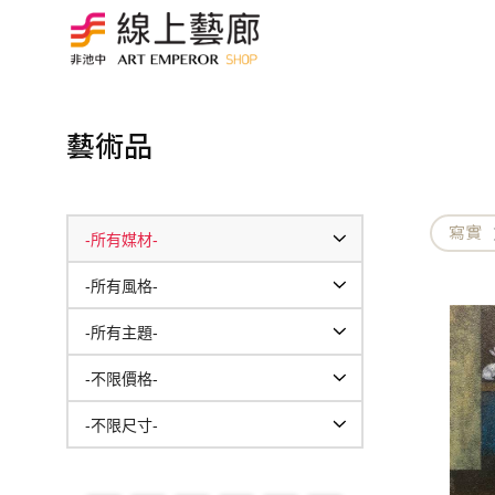
藝術品
寫實