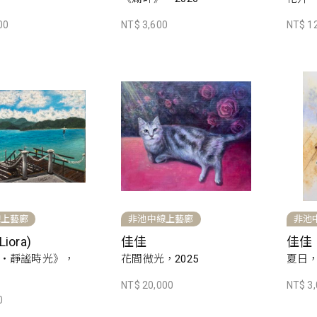
00
NT$ 3,600
NT$ 1
線上藝廊
非池中線上藝廊
非池
iora)
佳佳
佳佳
・靜謐時光》，
花間微光，2025
夏日，
NT$ 20,000
NT$ 3
0