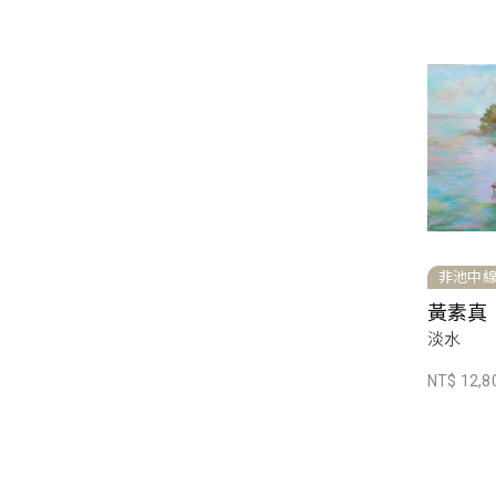
非池中
黃素真
淡水
NT$ 12,8