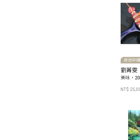
非池中
劉菁雯
美味，20
NT$ 25,0