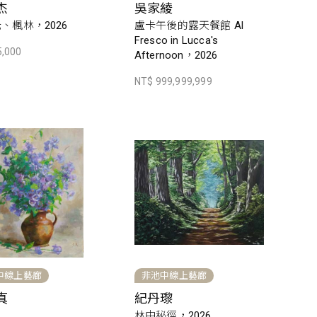
杰
吳家綾
、楓林，2026
盧卡午後的露天餐館 Al
Fresco in Lucca's
5,000
Afternoon，2026
NT$ 999,999,999
中線上藝廊
非池中線上藝廊
真
紀丹瓈
林中秘徑，2026