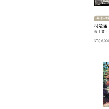
非池中
柯萣蒲
夢中夢，2
NT$ 6,00