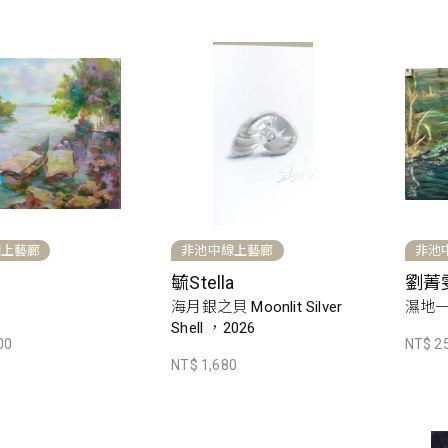
線上藝廊
非池中線上藝廊
非池
毓Stella
劉菁
海月銀之貝 Moonlit Silver
濕地一
Shell ，2026
00
NT$ 2
NT$ 1,680