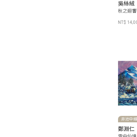
吳絲絨
秋之迴響，
NT$ 14,0
非池中
鄭淵仁
雪中仙境