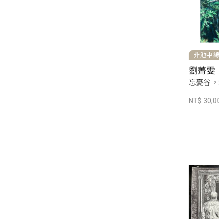
非池中
劉菁雯
忘憂谷，2
NT$ 30,0