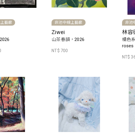
線上藝廊
非池中線上藝廊
非池
Ziwei
林容
026
山茶春韻，2026
橘色系
roses
0
NT$ 700
NT$ 3