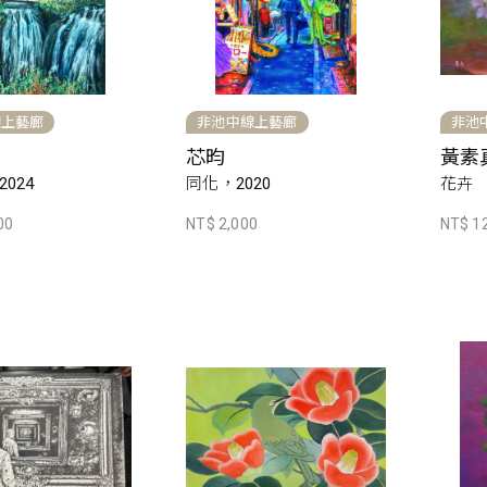
線上藝廊
非池中線上藝廊
非池
芯昀
黃素
024
同化，2020
花卉
00
NT$ 2,000
NT$ 1