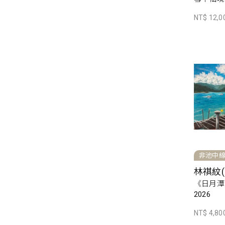
NT$ 12,0
非池中
林祺紋(L
《日月潭
2026
NT$ 4,80