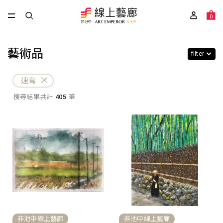
0
藝術品
filter
速寫
搜尋結果共計
405
筆
非池中線上藝廊
非池中線上藝廊