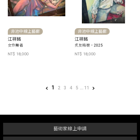
非池中線上藝廊
非池中線上藝廊
江祥銘
江祥銘
女伶舞者
炙友梅根，2025
NT$ 18,000
NT$ 18,000
1
2
3
4
5
...
11
藝術家線上申請