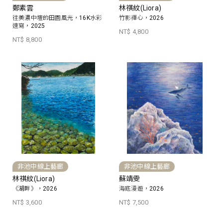
鄭素雲
林祺紋(Liora)
往美濃中壇的田園風光，16K水彩
竹影禪心，2026
速寫，2025
NT$ 4,800
NT$ 8,800
非池中線上藝廊
非池中線上藝廊
林祺紋(Liora)
蘇靖雯
《湖畔》，2026
海底漫遊，2026
NT$ 3,600
NT$ 7,500