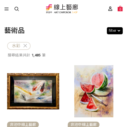
0
藝術品
filter
水彩
搜尋結果共計
1,485
筆
非池中線上藝廊
非池中線上藝廊