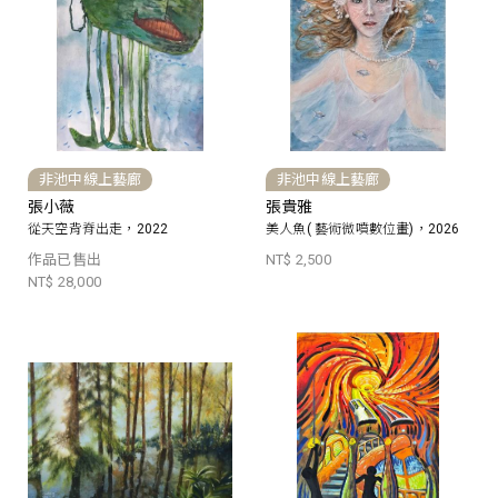
非池中線上藝廊
非池中線上藝廊
張小薇
張貴雅
從天空背脊出走，2022
美人魚( 藝術微噴數位畫)，2026
作品已售出
NT$ 2,500
NT$ 28,000