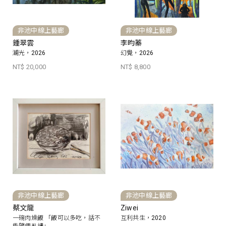
非池中線上藝廊
非池中線上藝廊
鍾翠雲
李昀蓁
湖光，2026
幻覺，2026
NT$ 20,000
NT$ 8,800
非池中線上藝廊
非池中線上藝廊
蔡文龍
Ziwei
一碗肉燥飯 「飯可以多吃，話不
互利共生，2020