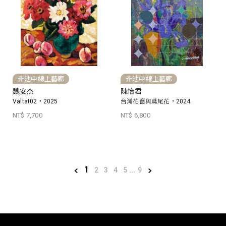
非池中線上藝廊
非池中線上藝廊
魏安杰
陳怡君
Valtat02，2025
台灣花窗與鳶尾花，2024
NT$ 7,700
NT$ 6,800
1
2
3
4
5
...
9