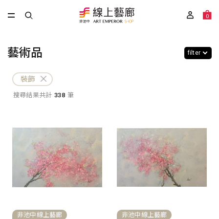
0
藝術品
filter
裝飾
搜尋結果共計
338
筆
非池中線上藝廊
非池中線上藝廊