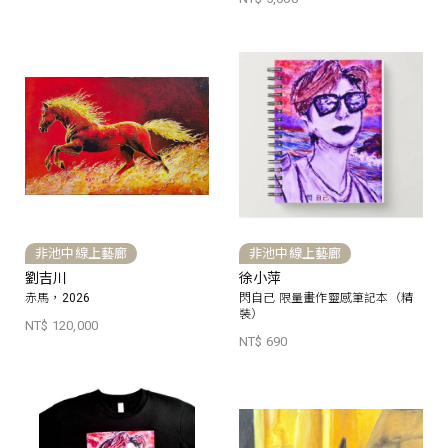
非池中線上藝廊
非池中線上藝廊
劉吉川
徐小萍
赤馬，2026
閃自己 限量畫作靈感筆記本（精
裝）
NT$ 120,000
NT$ 690