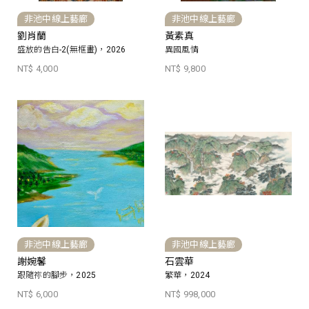
非池中線上藝廊
非池中線上藝廊
劉肖蘭
黃素真
盛放的告白-2(無框畫)，2026
異國風情
NT$ 4,000
NT$ 9,800
非池中線上藝廊
非池中線上藝廊
謝婉馨
石雲華
跟隨祢的腳步，2025
繁華，2024
NT$ 6,000
NT$ 998,000