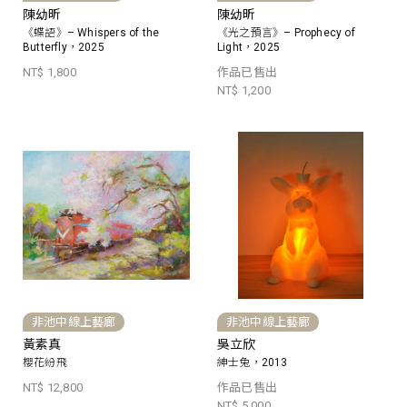
陳幼昕
陳幼昕
《蝶語》– Whispers of the
《光之預言》– Prophecy of
Butterfly，2025
Light，2025
NT$ 1,800
作品已售出
NT$ 1,200
非池中線上藝廊
非池中線上藝廊
黃素真
吳立欣
櫻花紛飛
紳士兔，2013
NT$ 12,800
作品已售出
NT$ 5,000