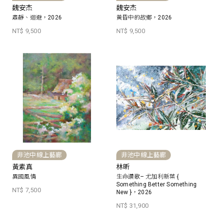
魏安杰
魏安杰
肅靜、迴避，2026
黃昏中的故鄉，2026
NT$ 9,500
NT$ 9,500
非池中線上藝廊
非池中線上藝廊
黃素真
林昕
異國風情
生命讚歌– 尤加利新葉 {
Something Better Something
NT$ 7,500
New }，2026
NT$ 31,900