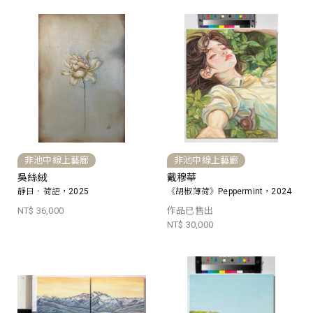
非池中線上藝廊
非池中線上藝廊
吳絲絨
戴穆華
靜日．荷語，2025
《胡椒薄荷》Peppermint，2024
NT$ 36,000
作品已售出
NT$ 30,000