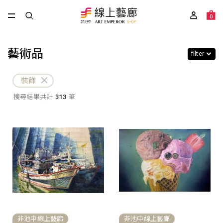
0
藝術品
filter
裝飾
搜尋結果共計
313
筆
非池中線上藝廊
非池中線上藝廊