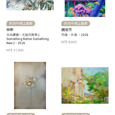
非池中線上藝廊
非池中線上藝廊
林昕
魏安杰
生命讚歌– 尤加利新葉 {
內境―外境 ，2026
Something Better Something
NT$ 8,600
New }，2026
NT$ 31,900