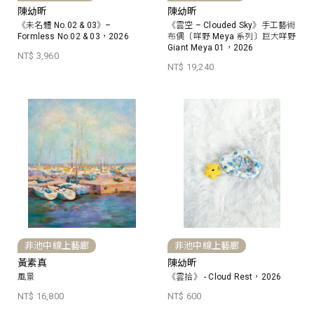
陳幼昕
陳幼昕
《未名體 No.02 & 03》–
《雲空 – Clouded Sky》手工藝術
Formless No.02 & 03，2026
布偶〔咩野 Meya 系列〕巨大咩野
Giant Meya 01，2026
NT$ 3,960
NT$ 19,240
非池中線上藝廊
非池中線上藝廊
黃素真
陳幼昕
風景
《雲拾》 - Cloud Rest，2026
NT$ 16,800
NT$ 600