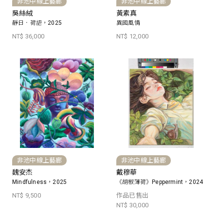
非池中線上藝廊
非池中線上藝廊
吳絲絨
黃素真
靜日．荷語，2025
異國風情
NT$ 36,000
NT$ 12,000
非池中線上藝廊
非池中線上藝廊
魏安杰
戴穆華
Mindfulness，2025
《胡椒薄荷》Peppermint，2024
NT$ 9,500
作品已售出
NT$ 30,000