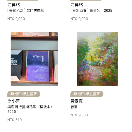
江祥銘
江祥銘
[ 天龍八部 ] 智鬥鳩摩智
[ 東邪西毒 ] 黃藥師，2025
NT$ 9,000
NT$ 9,000
非池中線上藝廊
非池中線上藝廊
徐小萍
黃素真
與海同行藝術詩集（精裝本），
春意
2025
NT$ 9,500
NT$ 510