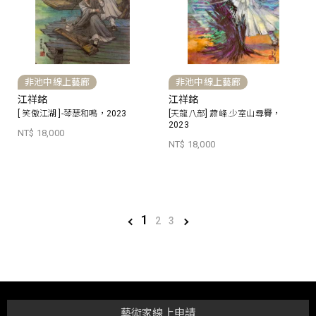
非池中線上藝廊
非池中線上藝廊
江祥銘
江祥銘
[ 笑傲江湖 ]-琴瑟和鳴，2023
[天龍八部] 蕭峰.少室山尋臖，
2023
NT$ 18,000
NT$ 18,000
1
2
3
藝術家線上申請