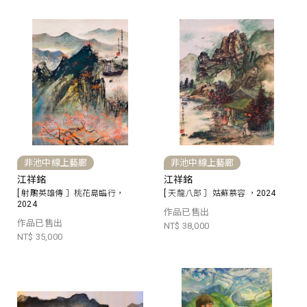
非池中線上藝廊
非池中線上藝廊
江祥銘
江祥銘
[ 射鵰英雄傳 ］桃花島臨行，
[ 天龍八部 ］姑蘇慕容 ，2024
2024
作品已售出
作品已售出
NT$ 38,000
NT$ 35,000