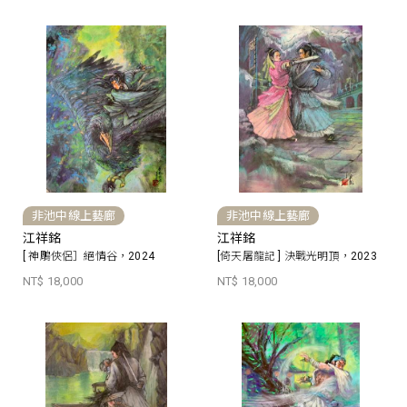
非池中線上藝廊
非池中線上藝廊
江祥銘
江祥銘
[ 神鵰俠侶］絕情谷，2024
[倚天屠龍記 ] 決戰光明頂，2023
NT$ 18,000
NT$ 18,000