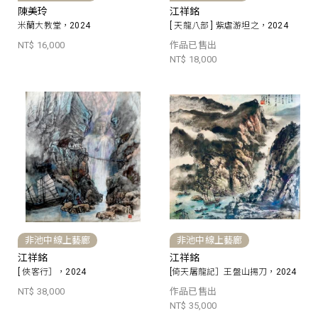
陳美玲
江祥銘
米蘭大教堂，2024
[ 天龍八部 ] 紫虐游坦之，2024
NT$ 16,000
作品已售出
NT$ 18,000
非池中線上藝廊
非池中線上藝廊
江祥銘
江祥銘
[ 俠客行］，2024
[倚天屠龍記］王盤山揚刀，2024
NT$ 38,000
作品已售出
NT$ 35,000