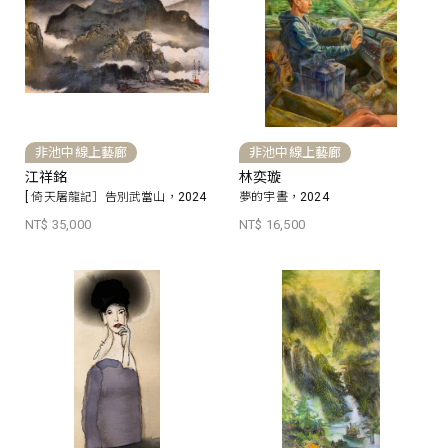
非池中線上藝廊
非池中線上藝廊
江祥銘
林奕璇
[ 倚天屠龍記］告別武當山，2024
夢的宇晝，2024
NT$ 35,000
NT$ 16,500