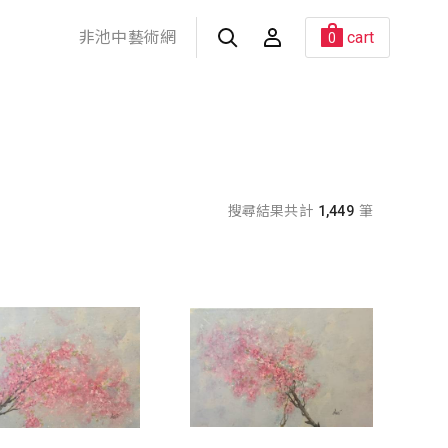
非池中藝術網
cart
0
搜尋結果共計
1,449
筆