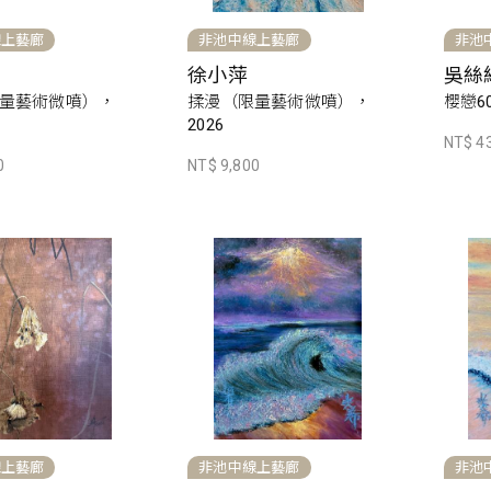
線上藝廊
非池中線上藝廊
非池
徐小萍
吳絲
量藝術微噴），
揉漫（限量藝術微噴），
櫻戀60
2026
NT$ 4
0
NT$ 9,800
線上藝廊
非池中線上藝廊
非池