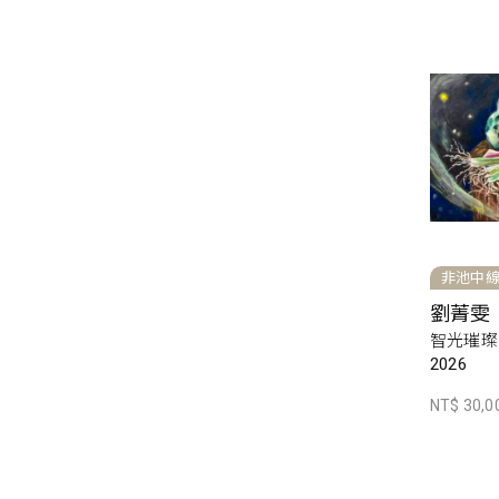
非池中
劉菁雯
智光璀璨
2026
NT$ 30,0