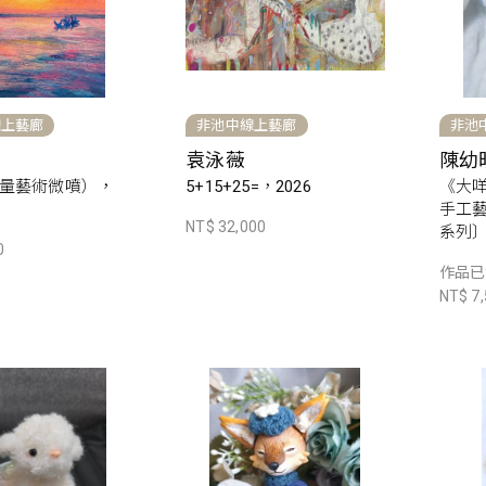
線上藝廊
非池中線上藝廊
非池
袁泳薇
陳幼
量藝術微噴），
5+15+25=，2026
《大咩野
手工藝
NT$ 32,000
系列〕
0
作品已
NT$ 7