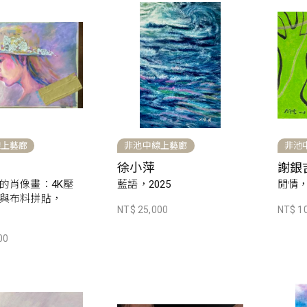
線上藝廊
非池中線上藝廊
非池
徐小萍
謝銀
的肖像畫：4K壓
藍語，2025
閒情，
與布料拼貼，
NT$ 25,000
NT$ 1
00