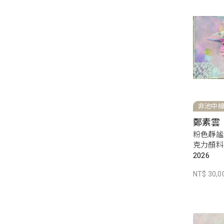
非池中
鄭素雲
粉色靜謐
克力顏料
2026
NT$ 30,0