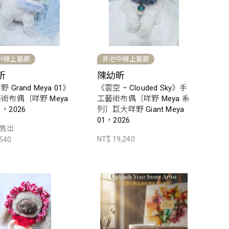
中線上藝廊
非池中線上藝廊
昕
陳幼昕
 Grand Meya 01》
《雲空 – Clouded Sky》手
術布偶〔咩野 Meya
工藝術布偶〔咩野 Meya 系
，2026
列〕巨大咩野 Giant Meya
01，2026
售出
NT$ 19,240
,540