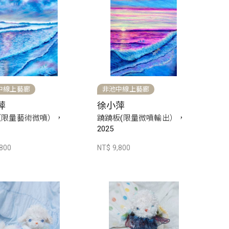
中線上藝廊
非池中線上藝廊
萍
徐小萍
（限量藝術微噴），
蹺蹺板(限量微噴輸出），
2025
,800
NT$ 9,800