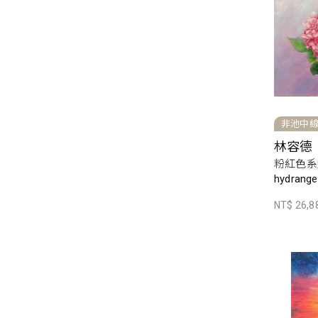
非池中
林容德
粉紅色系繡
hydrang
NT$ 26,8