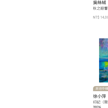
吳絲絨
秋之迴響，
NT$ 14,0
非池中
徐小萍
印記（限
2026