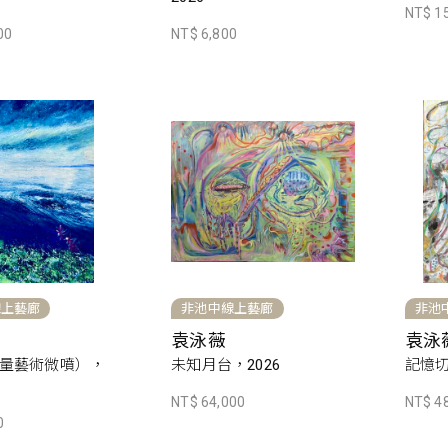
NT$ 1
00
NT$ 6,800
線上藝廊
非池中線上藝廊
非池
袁泳薇
袁泳
量藝術微噴），
未知月台，2026
記憶切
NT$ 64,000
NT$ 4
0