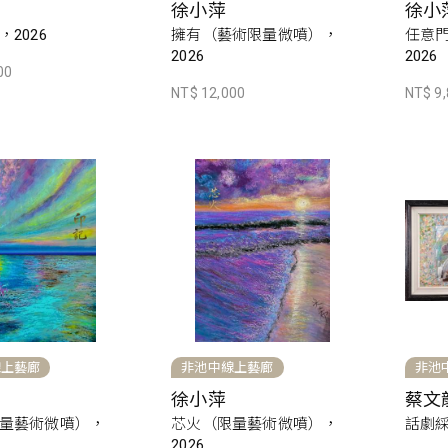
徐小萍
徐小
2026
擁有（藝術限量微噴），
任意
2026
2026
00
NT$ 12,000
NT$ 9
線上藝廊
非池中線上藝廊
非池
徐小萍
蔡文
量藝術微噴），
芯火（限量藝術微噴），
話劇綵
2026