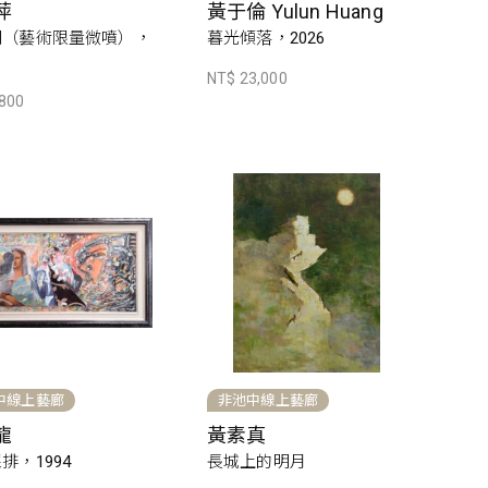
萍
黃于倫 Yulun Huang
門（藝術限量微噴），
暮光傾落，2026
NT$ 23,000
,800
中線上藝廊
非池中線上藝廊
龍
黃素真
排，1994
長城上的明月