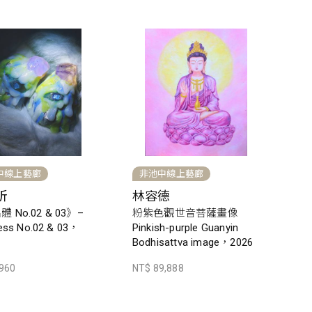
中線上藝廊
非池中線上藝廊
昕
林容德
 No.02 & 03》–
粉紫色觀世音菩薩畫像
ess No.02 & 03，
Pinkish-purple Guanyin
Bodhisattva image，2026
,960
NT$ 89,888