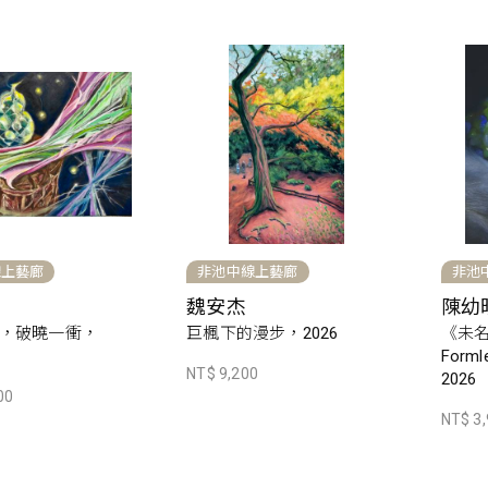
線上藝廊
非池中線上藝廊
非池
魏安杰
陳幼
，破曉一衝，
巨楓下的漫步，2026
《未名體
Forml
NT$ 9,200
2026
00
NT$ 3