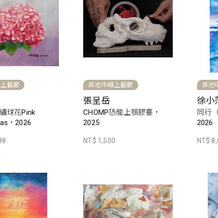
線上藝廊
非池中線上藝廊
非池
張呈岳
徐小
球花Pink
CHOMP恐龍上顎膠臺，
同行
eas，2026
2025
2026
88
NT$ 1,500
NT$ 8