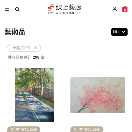
0
藝術品
filter
田園鄉村
搜尋結果共計
208
筆
非池中線上藝廊
非池中線上藝廊