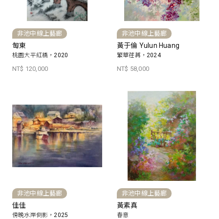
非池中線上藝廊
非池中線上藝廊
匋東
黃于倫 Yulun Huang
桃園大平紅橋，2020
繁華荏苒，2024
NT$ 120,000
NT$ 58,000
非池中線上藝廊
非池中線上藝廊
佳佳
黃素真
傍晚水岸倒影，2025
春意