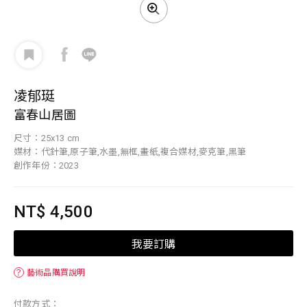
凌郁珽
富春山居圖
尺寸：25x13 cm
媒材：代針筆,原子筆,水墨,無框,畫紙,複合媒材,麥克筆,黑筆
創作年份：2023
NT$ 4,500
我要訂購
？
藝術品購買說明
付款方式：