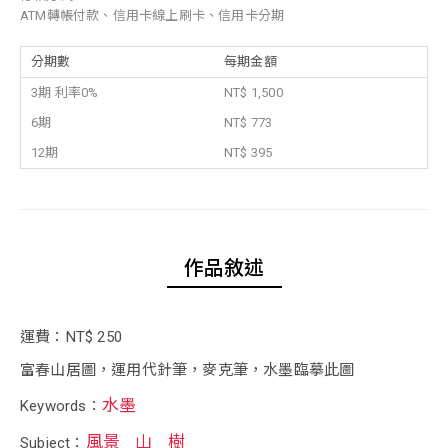
ATM轉帳付款、信用卡線上刷卡、信用卡分期
分期數
每期金額
3期 利率0%
NT$ 1,500
6期
NT$ 773
12期
NT$ 395
作品敘述
運費：NT$ 250
富春山居圖，運用代針筆，麥克筆，水墨臨摹此圖
水墨
Keywords：
風景
山
樹
Subject：