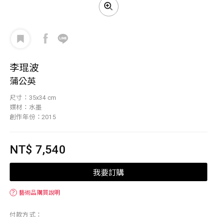
李琨波
蒲公英
尺寸：35x34 cm
媒材：水墨
創作年份：2015
NT$ 7,540
我要訂購
？
藝術品購買說明
付款方式：