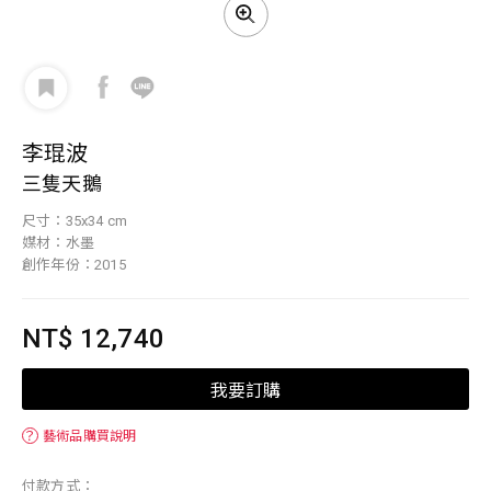
李琨波
三隻天鵝
尺寸：35x34 cm
媒材：水墨
創作年份：2015
NT$ 12,740
我要訂購
？
藝術品購買說明
付款方式：