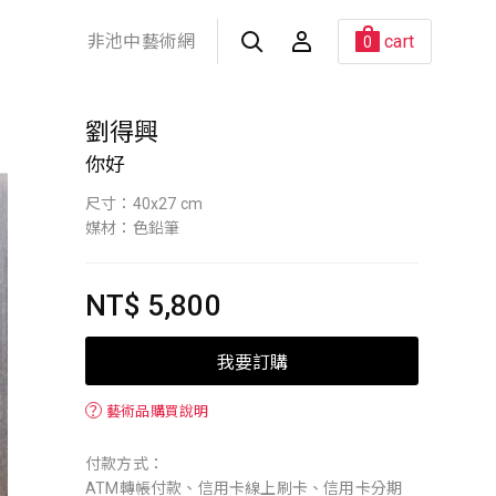
非池中藝術網
cart
0
劉得興
你好
尺寸：40x27 cm
媒材：色鉛筆
NT$ 5,800
我要訂購
？
藝術品購買說明
付款方式：
ATM轉帳付款、信用卡線上刷卡、信用卡分期