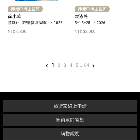
非池中線上藝廊
非池中線上藝廊
徐小萍
袁泳薇
順時針（限量藝術微噴），2026
5+15+25=，2026
NT$ 6,800
NT$ 32,000
1
2
3
4
5
...
64
藝術家線上申請
藝術家問答集
購物說明