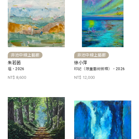
非池中線上藝廊
非池中線上藝廊
朱若茵
徐小萍
塭，2026
印記（限量藝術微噴），2026
NT$ 8,600
NT$ 12,000