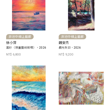
非池中線上藝廊
非池中線上藝廊
徐小萍
魏安杰
面紗（限量藝術微噴），2026
晨光秋日，2026
NT$ 6,800
NT$ 9,200