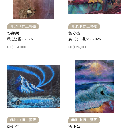
非池中線上藝廊
非池中線上藝廊
吳絲絨
魏安杰
秋之迴響，2026
晨、光、楓林，2026
NT$ 14,000
NT$ 25,000
非池中線上藝廊
非池中線上藝廊
鄭淵仁
徐小萍