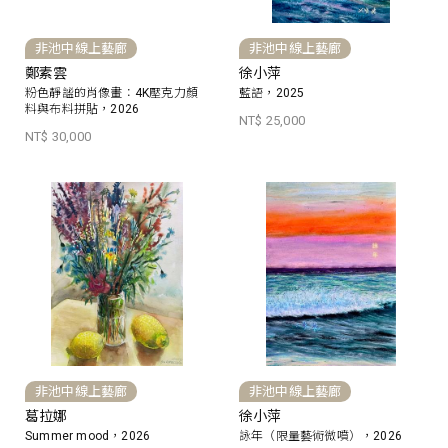
非池中線上藝廊
非池中線上藝廊
鄭素雲
徐小萍
粉色靜謐的肖像畫：4K壓克力顏
藍語，2025
料與布料拼貼，2026
NT$ 25,000
NT$ 30,000
非池中線上藝廊
非池中線上藝廊
葛拉娜
徐小萍
Summer mood，2026
詠年（限量藝術微噴），2026