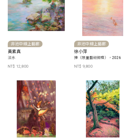
非池中線上藝廊
非池中線上藝廊
黃素真
徐小萍
淡水
捧（限量藝術微噴），2026
NT$ 12,800
NT$ 9,800