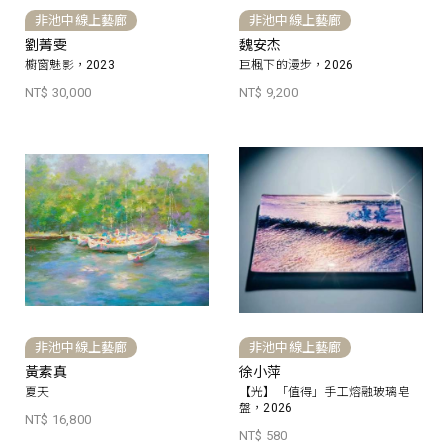
非池中線上藝廊
非池中線上藝廊
劉菁雯
魏安杰
櫥窗魅影，2023
巨楓下的漫步，2026
NT$ 30,000
NT$ 9,200
非池中線上藝廊
非池中線上藝廊
黃素真
徐小萍
夏天
【光】「值得」手工熔融玻璃皂
盤，2026
NT$ 16,800
NT$ 580