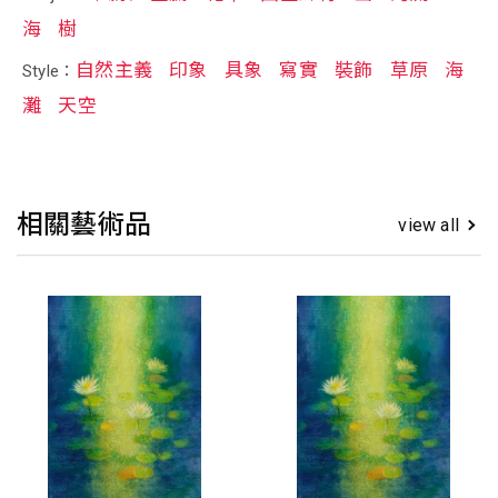
海
樹
自然主義
印象
具象
寫實
裝飾
草原
海
Style：
灘
天空
相關藝術品
view all