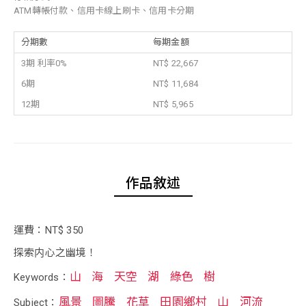
ATM轉帳付款、信用卡線上刷卡、信用卡分期
分期數
每期金額
3期 利率0%
NT$ 22,667
6期
NT$ 11,684
12期
NT$ 5,965
作品敘述
運費：NT$ 350
探索内心之幽境！
山
海
天空
湖
綠色
樹
Keywords：
風景
圖騰
花草
田園鄉村
山
河流
Subject：