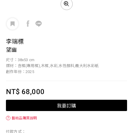
李瑞標
望幽
尺寸：38x53 cm
媒材：含框(專用框),木框,水彩,水性顏料,義大利水彩紙
創作年份：2025
NT$ 68,000
我要訂購
？
藝術品購買說明
付款方式：