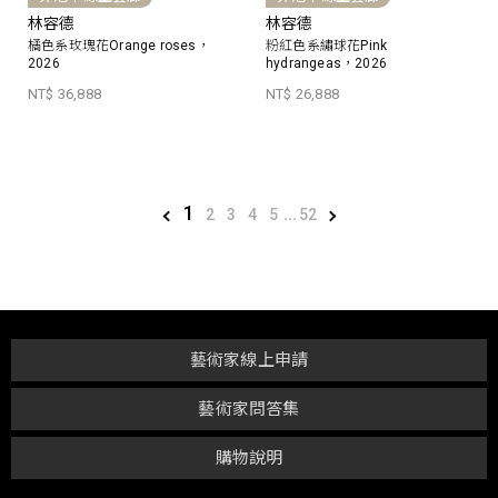
林容德
林容德
橘色系玫瑰花Orange roses，
粉紅色系繡球花Pink
2026
hydrangeas，2026
NT$ 36,888
NT$ 26,888
1
2
3
4
5
...
52
藝術家線上申請
藝術家問答集
購物說明