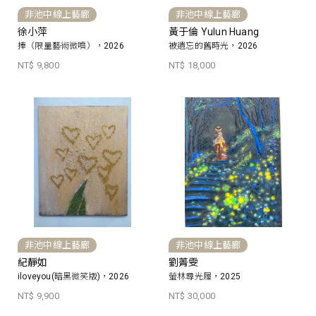
非池中線上藝廊
非池中線上藝廊
徐小萍
黃于倫 Yulun Huang
捧（限量藝術微噴），2026
被遺忘的舊時光，2026
NT$ 9,800
NT$ 18,000
非池中線上藝廊
非池中線上藝廊
紀靜如
劉菁雯
iloveyou(暗黑微笑版)，2026
螢林尋光履，2025
NT$ 9,900
NT$ 30,000