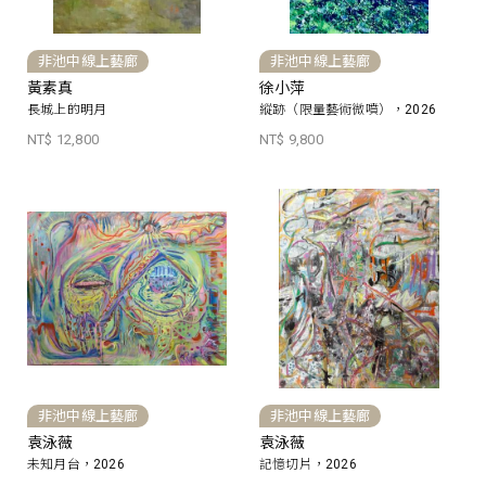
非池中線上藝廊
非池中線上藝廊
黃素真
徐小萍
長城上的明月
縱跡（限量藝術微噴），2026
NT$ 12,800
NT$ 9,800
非池中線上藝廊
非池中線上藝廊
袁泳薇
袁泳薇
未知月台，2026
記憶切片，2026