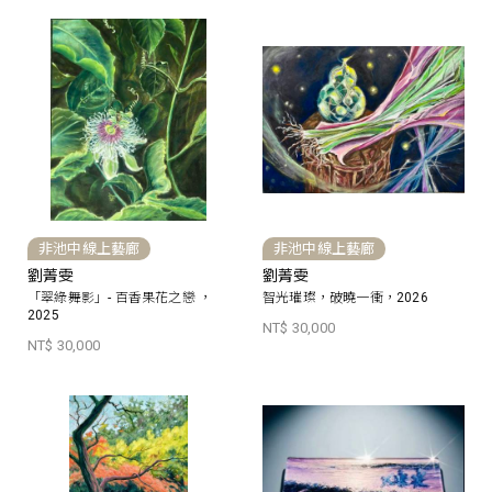
非池中線上藝廊
非池中線上藝廊
劉菁雯
劉菁雯
「翠綠舞影」- 百香果花之戀 ，
智光璀璨，破曉一衝，2026
2025
NT$ 30,000
NT$ 30,000