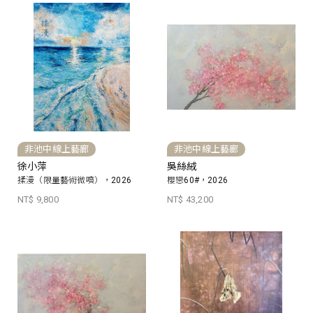
非池中線上藝廊
非池中線上藝廊
徐小萍
吳絲絨
揉漫（限量藝術微噴），2026
櫻戀60#，2026
NT$ 9,800
NT$ 43,200