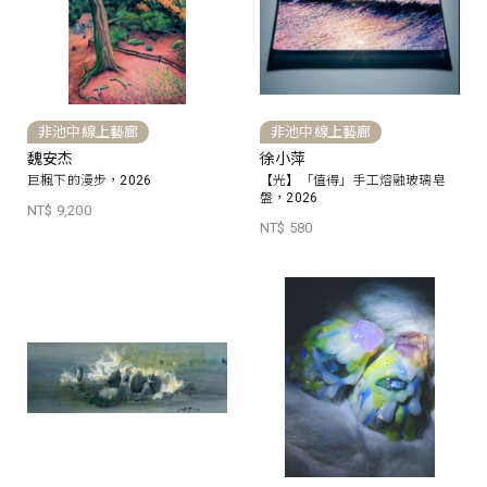
非池中線上藝廊
非池中線上藝廊
魏安杰
徐小萍
巨楓下的漫步，2026
【光】「值得」手工熔融玻璃皂
盤，2026
NT$ 9,200
NT$ 580