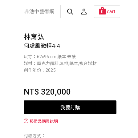
非池中藝術網
cart
0
林育弘
何處風微輕4-4
尺寸：62x96 cm 紙本.未裱
媒材：壓克力顏料,無框,紙本,複合媒材
創作年份：2025
NT$ 320,000
我要訂購
？
藝術品購買說明
付款方式：