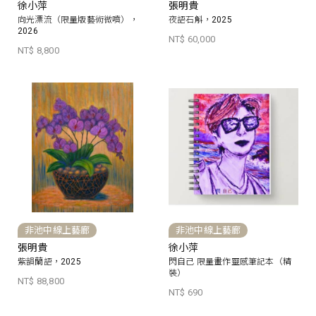
徐小萍
張明貴
向光漂流（限量版藝術微噴），
夜語石斛，2025
2026
NT$ 60,000
NT$ 8,800
非池中線上藝廊
非池中線上藝廊
張明貴
徐小萍
紫韻蘭語，2025
閃自己 限量畫作靈感筆記本（精
裝）
NT$ 88,800
NT$ 690