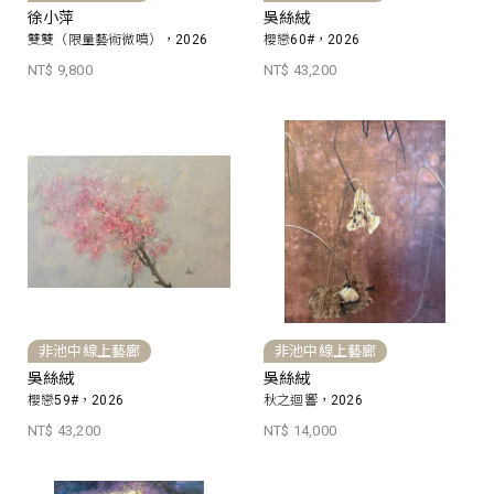
徐小萍
吳絲絨
雙雙（限量藝術微噴），2026
櫻戀60#，2026
NT$ 9,800
NT$ 43,200
非池中線上藝廊
非池中線上藝廊
吳絲絨
吳絲絨
櫻戀59#，2026
秋之迴響，2026
NT$ 43,200
NT$ 14,000