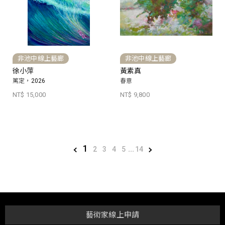
非池中線上藝廊
非池中線上藝廊
徐小萍
黃素真
篤定，2026
春意
NT$ 15,000
NT$ 9,800
1
2
3
4
5
...
14
藝術家線上申請