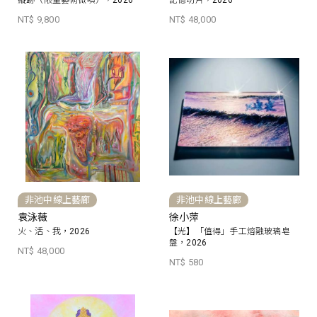
縱跡（限量藝術微噴），2026
記憶切片，2026
NT$ 9,800
NT$ 48,000
非池中線上藝廊
非池中線上藝廊
袁泳薇
徐小萍
火、活、我，2026
【光】「值得」手工熔融玻璃皂
盤，2026
NT$ 48,000
NT$ 580