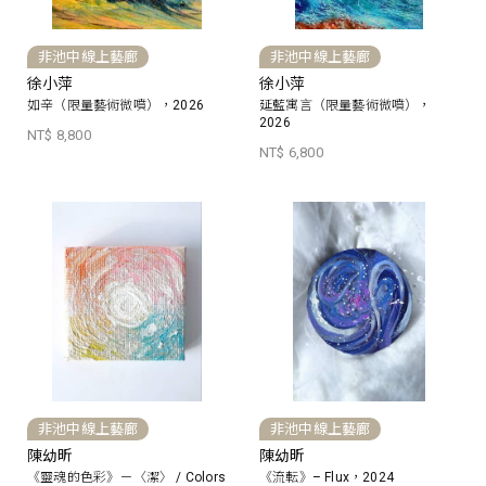
非池中線上藝廊
非池中線上藝廊
徐小萍
徐小萍
如辛（限量藝術微噴），2026
延藍寓言（限量藝術微噴），
2026
NT$ 8,800
NT$ 6,800
非池中線上藝廊
非池中線上藝廊
陳幼昕
陳幼昕
《靈魂的色彩》－〈潔〉 / Colors
《流転》– Flux，2024