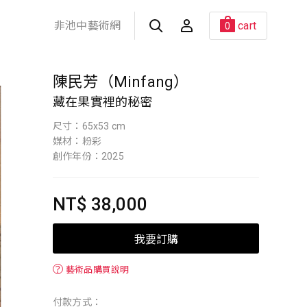
非池中藝術網
cart
0
陳民芳（Minfang）
藏在果實裡的秘密
尺寸：65x53 cm
媒材：粉彩
創作年份：2025
NT$ 38,000
我要訂購
？
藝術品購買說明
付款方式：