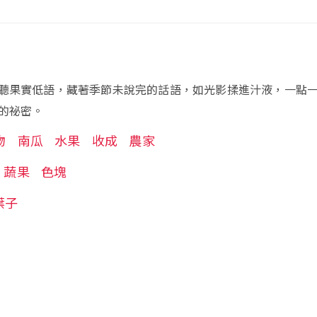
聽果實低語，藏著季節未說完的話語，如光影揉進汁液，一點
的祕密。
物
南瓜
水果
收成
農家
蔬果
色塊
葉子