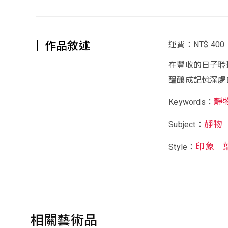
作品敘述
運費：NT$ 400
在豐收的日子聆
醞釀成記憶深處
靜
Keywords：
靜物
Subject：
印象
Style：
相關藝術品