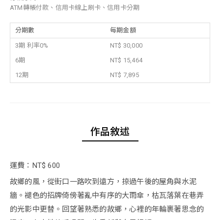
ATM轉帳付款、信用卡線上刷卡、信用卡分期
分期數
每期金額
3期 利率0%
NT$ 30,000
6期
NT$ 15,464
12期
NT$ 7,895
作品敘述
運費：NT$ 600
故鄉的風，從街口一路吹到遠方，掠過午後的屋角與水泥
牆。褪色的招牌倚傍著亂中有序的大雨傘，枯瓦落葉在巷弄
的光影中更替。回望著熟悉的故鄉，心裡的年輪裹著思念的