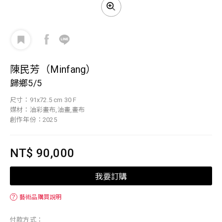
陳民芳（Minfang）
歸鄉5/5
尺寸：91x72.5 cm 30 F
媒材：油彩畫布,油畫,畫布
創作年份：2025
NT$ 90,000
我要訂購
？
藝術品購買說明
付款方式：