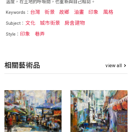
溫度，在土地的呼吸間，也重新與自己相認。
台灣
街景
故鄉
油畫
印象
風格
Keywords：
文化
城市街景
房舍建物
Subject：
印象
巷弄
Style：
相關藝術品
view all