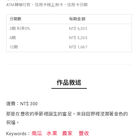
ATM轉帳付款、信用卡線上刷卡、信用卡分期
分期數
每期金額
3期 利率0%
NT$ 6,333
6期
NT$ 3,265
12期
NT$ 1,667
作品敘述
運費：NT$ 300
那是在豐收的季節裡誕生的富足，來自田野裡浸潤著金色的
祝福。
南瓜
水果
農家
豐收
Keywords：