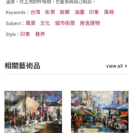
溫度，在土地的呼吸間，也重新與自己相認。
台灣
街景
故鄉
油畫
印象
風格
Keywords：
風景
文化
城市街景
房舍建物
Subject：
印象
巷弄
Style：
相關藝術品
view all