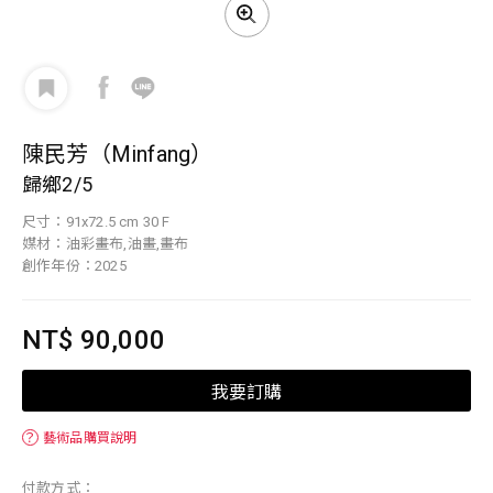
陳民芳（Minfang）
歸鄉2/5
尺寸：91x72.5 cm 30 F
媒材：油彩畫布,油畫,畫布
創作年份：2025
NT$ 90,000
我要訂購
？
藝術品購買說明
付款方式：