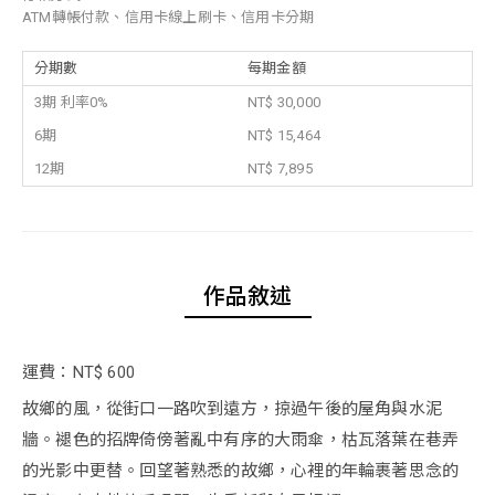
ATM轉帳付款、信用卡線上刷卡、信用卡分期
分期數
每期金額
3期 利率0%
NT$ 30,000
6期
NT$ 15,464
12期
NT$ 7,895
作品敘述
運費：NT$ 600
故鄉的風，從街口一路吹到遠方，掠過午後的屋角與水泥
牆。褪色的招牌倚傍著亂中有序的大雨傘，枯瓦落葉在巷弄
的光影中更替。回望著熟悉的故鄉，心裡的年輪裹著思念的