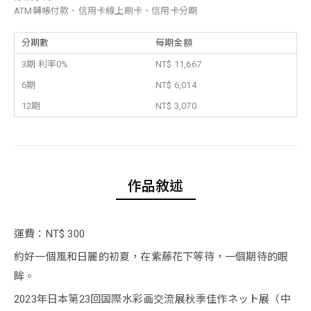
ATM轉帳付款、信用卡線上刷卡、信用卡分期
分期數
每期金額
3期 利率0%
NT$ 11,667
6期
NT$ 6,014
12期
NT$ 3,070
作品敘述
運費：NT$ 300
約好一個風和日麗的初夏，在紫藤花下等待，一個期待的眼
眸。
2023年日本第23回国際水彩画交流展秋季佳作ネット展（中