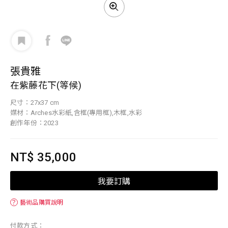
張貴雅
在紫藤花下(等候)
尺寸：27x37 cm
媒材：Arches水彩紙,含框(專用框),木框,水彩
創作年份：2023
NT$ 35,000
我要訂購
？
藝術品購買說明
付款方式：