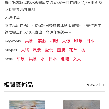
譯：第23屆國際水彩畫展交流展/秋季佳作網路展)/日本國際
水彩畫會JIWI 主辦
入選作品
本作品原作售出，將保留日後數位印刷版畫權利。畫作專業
裱框需工作天10天寄出，附原作保證書。
具象
紫藤
和服
人像
印象
日本
Keywords：
人物
風景
愛情
圖騰
花草
樹
Subject：
印象
具象
水
日本
池塘
女人
Style：
相關藝術品
view all