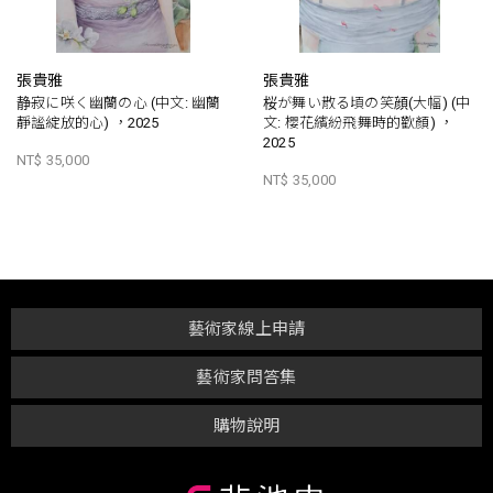
張貴雅
張貴雅
静寂に咲く幽蘭の心 (中文: 幽蘭
桜が舞い散る頃の笑顔(大幅) (中
靜謐綻放的心) ，2025
文: 櫻花繽紛飛舞時的歡顏) ，
2025
NT$ 35,000
NT$ 35,000
藝術家線上申請
藝術家問答集
購物說明