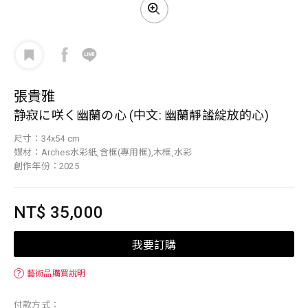
張貴雅
静寂に咲く幽蘭の心 (中文: 幽蘭靜謐綻放的心)
尺寸：34x54 cm
媒材：Arches水彩紙,含框(專用框),木框,水彩
創作年份：2025
NT$ 35,000
我要訂購
？
藝術品購買說明
付款方式：