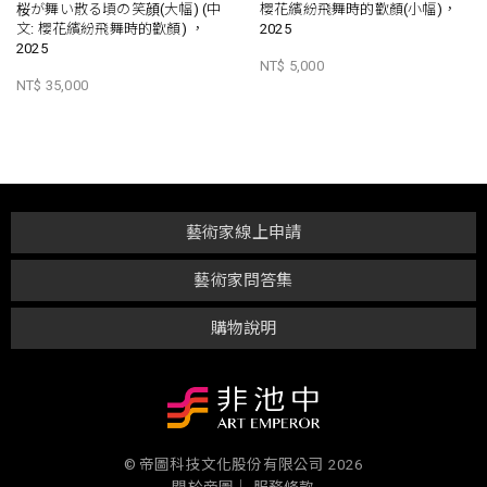
桜が舞い散る頃の笑顔(大幅) (中
櫻花繽紛飛舞時的歡顏(小幅)，
文: 櫻花繽紛飛舞時的歡顏) ，
2025
2025
NT$ 5,000
NT$ 35,000
藝術家線上申請
藝術家問答集
購物說明
© 帝圖科技文化股份有限公司 2026