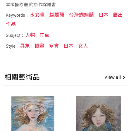
本項售原畫 附原作保證書
水彩畫
蝴蝶蘭
台灣蝴蝶蘭
日本
展出
Keywords：
作品
人物
花草
Subject：
具象
插畫
寫實
日本
女人
Style：
相關藝術品
view all