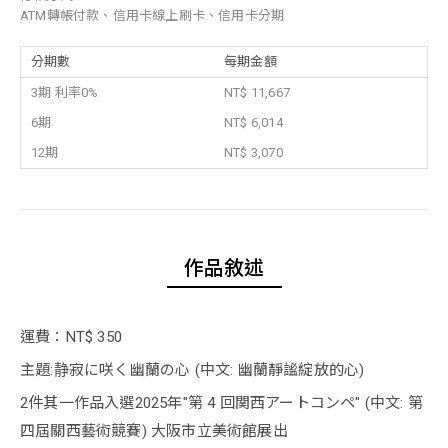
ATM轉帳付款、信用卡線上刷卡、信用卡分期
分期數
每期金額
3期 利率0%
NT$ 11,667
6期
NT$ 6,014
12期
NT$ 3,070
作品敘述
運費：NT$ 350
主題:静寂に咲く幽蘭の心 (中文: 幽蘭靜謐綻放的心)
2件其一作品入選2025年"第 4 回関西アートコンペ" (中文: 第
四屆關西藝術競賽) 大阪市立美術館展出