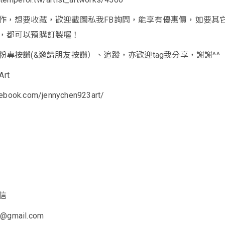
作，想要收藏，歡迎截圖私我FB詢問，能享有優惠價，如要其
，都可以預購訂製喔！
專按讚(&邀請朋友按讚）、追蹤，亦歡迎tag我分享，謝謝^^
rt
cebook.com/jennychen923art/
信
t@gmail.com