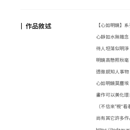
作品敘述
【心如明鏡】系列 
心靜如水無雜念
待人坦蕩似明淨
明鏡高懸照秋毫
透徹感知人事物
心如明鏡莫塵埃
畫作可以美化環
（不信來“視”看
尚有其它許多作品在粉
https://todaay.