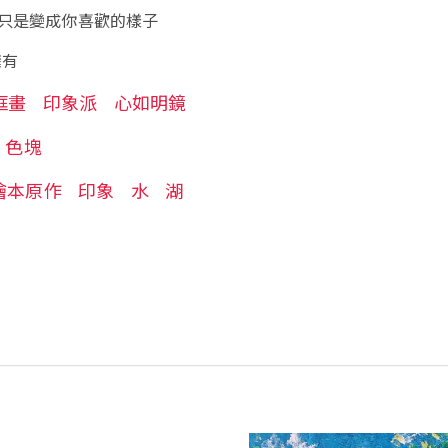
只是變成你喜歡的樣子
’擁有
框畫
印象派
心如明鏡
色塊
繪本原作
印象
水
湖