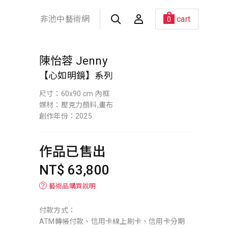
非池中藝術網
cart
0
陳怡蓉 Jenny
【心如明鏡】系列
尺寸：60x90 cm 內框
媒材：壓克力顏料,畫布
創作年份：2025
作品已售出
NT$ 63,800
？
藝術品購買說明
付款方式：
ATM轉帳付款、信用卡線上刷卡、信用卡分期