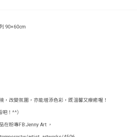
90×60cm
境，改變氛圍，亦能增添色彩，既溫馨又療癒喔！
看吧！^^）
專FB:Jenny Art ，
artemperor.tw/artist_artworks/4506