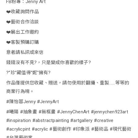
FB粉專：Jenny Art
❤️收藏詢問作品
❤️藝術合作洽談
❤️展出工作邀約
❤️客製預購訂購
意者請私訊或來信
錢錢沒有不見?，只是變成你喜歡的樣子?
?‘’珍‘’藏值得‘’妮‘’擁有?
作品僅提供您收藏、贈送，請勿使用於翻攝、重製......等等的
商業行為唷。
#陳怡蓉Jenny #JennyArt
#曦陽 #抽象畫 #無框畫 #JennyChenArt #jennychen923art
#inspiration #abstractpainting #artgallery #creative
#acrylicpint #acrylic #藝術創作 #印象派 #藝術品 #現代藝術
#台灣藝術家