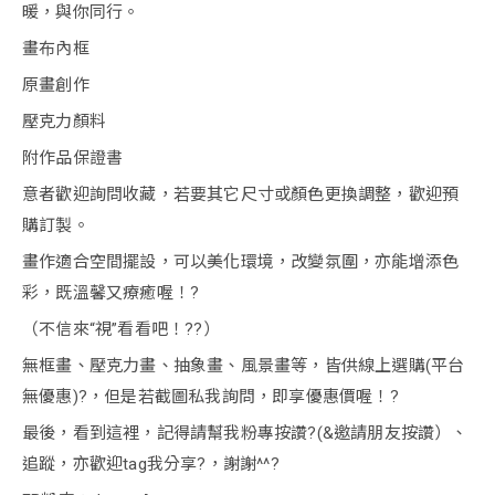
暖，與你同行。
畫布內框
原畫創作
壓克力顏料
附作品保證書
意者歡迎詢問收藏，若要其它尺寸或顏色更換調整，歡迎預
購訂製。
畫作適合空間擺設，可以美化環境，改變氛圍，亦能增添色
彩，既溫馨又療癒喔！?
（不信來“視”看看吧！??）
無框畫、壓克力畫、抽象畫、風景畫等，皆供線上選購(平台
無優惠)?，但是若截圖私我詢問，即享優惠價喔！?
最後，看到這裡，記得請幫我粉專按讚?(&邀請朋友按讚）、
追蹤，亦歡迎tag我分享?，謝謝^^?