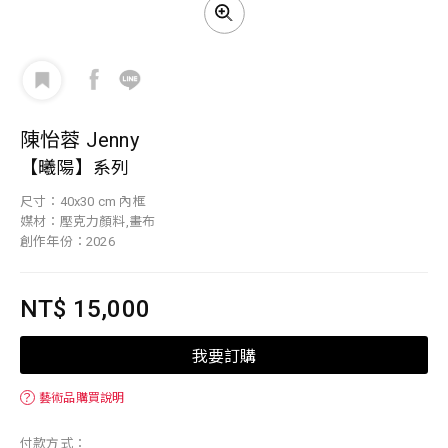
陳怡蓉 Jenny
【曦陽】系列
尺寸：40x30 cm 內框
媒材：壓克力顏料,畫布
創作年份：2026
NT$ 15,000
我要訂購
？
藝術品購買說明
付款方式：