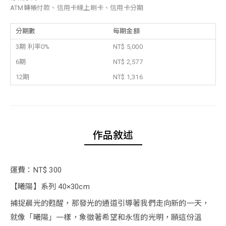
ATM轉帳付款、信用卡線上刷卡、信用卡分期
分期數
每期金額
3期 利率0%
NT$ 5,000
6期
NT$ 2,577
12期
NT$ 1,316
作品敘述
運費：NT$ 300
【曦陽】系列 40×30cm
捕捉晨光的甦醒，那發光的通道引導著我們走向新的一天，
就像「曦陽」一樣，象徵著希望和永恆的光明，願這份溫