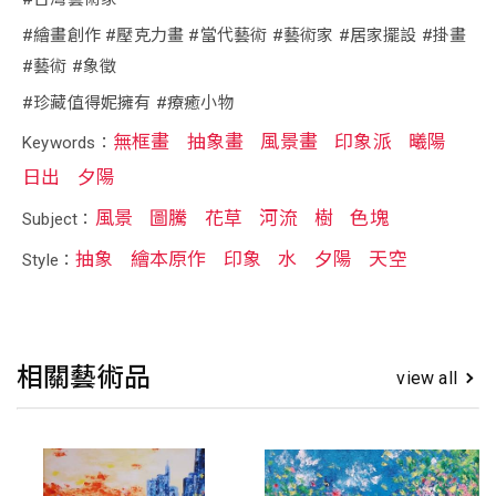
#繪畫創作 #壓克力畫 #當代藝術 #藝術家 #居家擺設 #掛畫
#藝術 #象徵
#珍藏值得妮擁有 #療癒小物
無框畫
抽象畫
風景畫
印象派
曦陽
Keywords：
日出
夕陽
風景
圖騰
花草
河流
樹
色塊
Subject：
抽象
繪本原作
印象
水
夕陽
天空
Style：
相關藝術品
view all