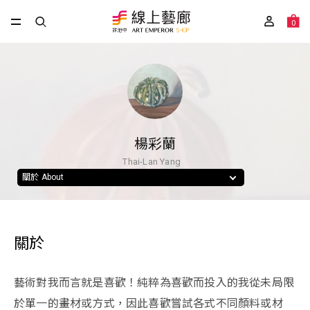
0
楊彩蘭
Thai-Lan Yang
關於 About
關於
藝術對我而言就是喜歡！純粹為喜歡而投入的我從未局限
於單一的畫材或方式，因此喜歡嘗試各式不同顏料或材