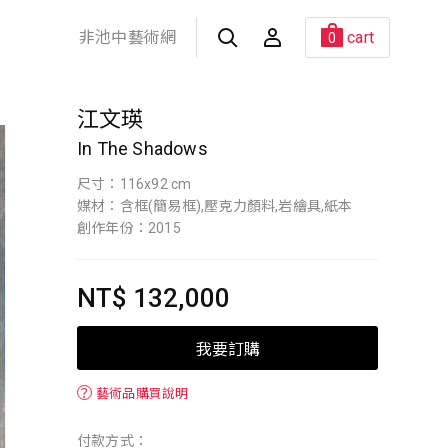
非池中藝術網
cart
0
江文瑛
In The Shadows
尺寸：116x92 cm
媒材：含框(簡易框),壓克力顏料,岩繪具,紙本
創作年份：2015
NT$ 132,000
我要訂購
？
藝術品購買說明
付款方式：