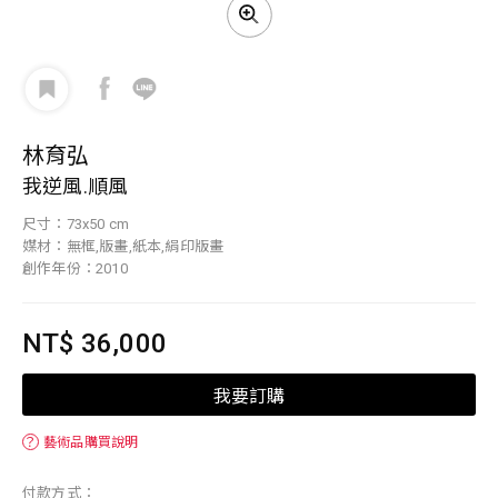
林育弘
我逆風.順風
尺寸：73x50 cm
媒材：無框,版畫,紙本,絹印版畫
創作年份：2010
NT$ 36,000
我要訂購
？
藝術品購買說明
付款方式：