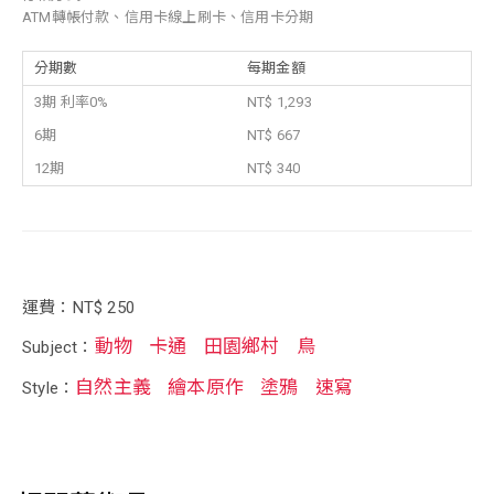
ATM轉帳付款、信用卡線上刷卡、信用卡分期
分期數
每期金額
3期 利率0%
NT$ 1,293
6期
NT$ 667
12期
NT$ 340
運費：NT$ 250
動物
卡通
田園鄉村
鳥
Subject：
自然主義
繪本原作
塗鴉
速寫
Style：