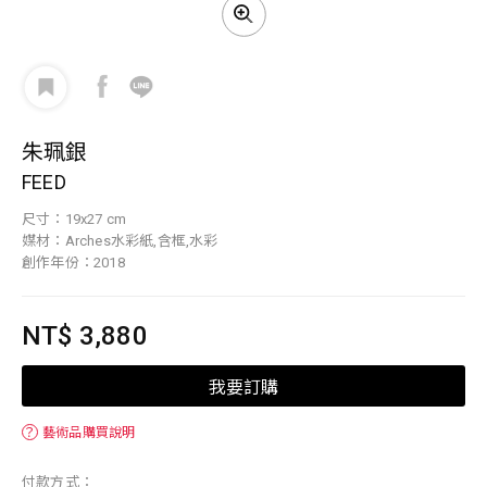
朱珮銀
FEED
尺寸：19x27 cm
媒材：Arches水彩紙,含框,水彩
創作年份：2018
NT$ 3,880
我要訂購
？
藝術品購買說明
付款方式：