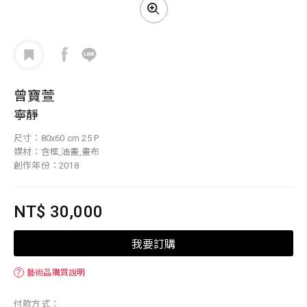
曾寶萱
寧靜
尺寸：80x60 cm 25 P
媒材：含框,油畫,畫布
創作年份：2018
NT$ 30,000
我要訂購
？
藝術品購買說明
付款方式：