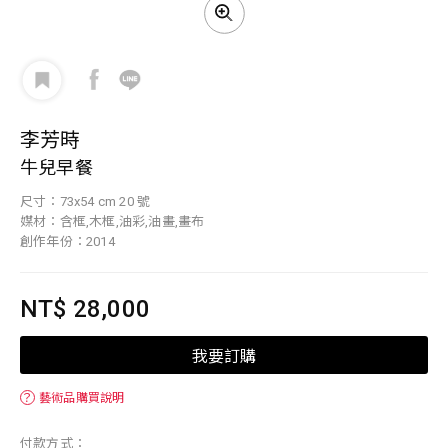
李芳時
牛兒早餐
尺寸：73x54 cm 20 號
媒材：含框,木框,油彩,油畫,畫布
創作年份：2014
NT$ 28,000
我要訂購
？
藝術品購買說明
付款方式：