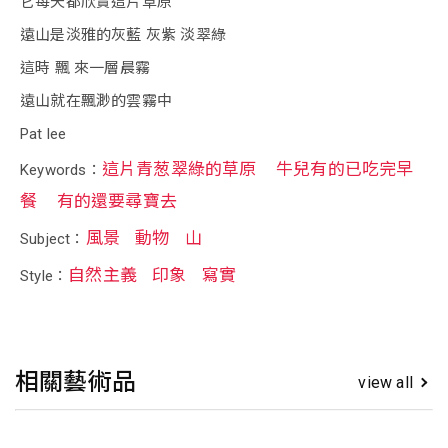
它每天都欣賞這片草原
遠山是淡雅的灰藍 灰紫 淡翠綠
這時 飄 來一層晨霧
遠山就在飄渺的雲霧中
Pat lee
這片青葱翠綠的草原
牛兒有的已吃完早
Keywords：
餐
有的還要尋寶去
風景
動物
山
Subject：
自然主義
印象
寫實
Style：
相關藝術品
view all