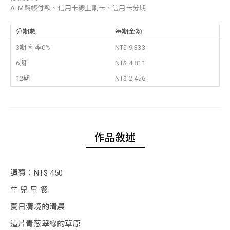
ATM轉帳付款、信用卡線上刷卡、信用卡分期
分期數
每期金額
3期 利率0%
NT$ 9,333
6期
NT$ 4,811
12期
NT$ 2,456
作品敘述
運費：NT$ 450
牛 兒 早 餐
夏日清境的清晨
這片青葱翠綠的草原