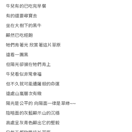
牛兒有的已吃完早餐
有的還要尋寶去
坐在大樹下的黑牛
顯然已吃經飽
牠們背著光 欣賞著這片草原
遠看一團黑
但陽光卻披在牠們背上
牛兒看似非常幸福
但不久就可能遭屠殺的命運
遠處山嵐層次有緻
陽光是公平的 向陽面一律是翠綠~~
陰暗面的灰藍顯示山的沉穩
高處呈灰青色顯出它的堅毅