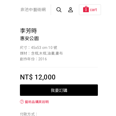
非池中藝術網
cart
0
李芳時
惠安公園
尺寸：45x53 cm 10 號
媒材：含框,木框,油畫,畫布
創作年份：2016
NT$ 12,000
我要訂購
？
藝術品購買說明
付款方式：