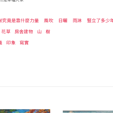
樹究竟是靠什麼力量
風吹
日曬
雨淋
豎立了多少
花草
房舍建物
山
樹
義
印象
寫實