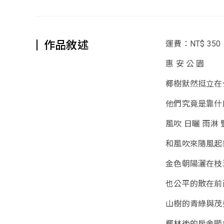
作品敘述
運費：NT$ 350
惠 安 公 園
椰樹默然挺立在
他們究竟是靠什
風吹 日曬 雨淋
和風吹來隨風起
金色朝陽灑在枝
也公平的散在前
山樹的青綠與茂
椰林後的房舍顯