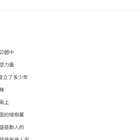
公園中
麼力量
 豎立了多少年
舞
葉上
面的矮樹叢
盛是動人的
然是幸福人家