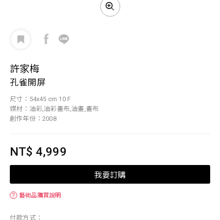
許家梅
孔雀開屏
尺寸：54x45 cm 10 F
媒材：油彩,油彩畫布,油畫,畫布
創作年份：2008
NT$ 4,999
我要訂購
？
藝術品購買說明
付款方式：