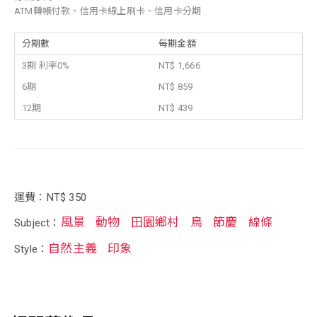
ATM轉帳付款、信用卡線上刷卡、信用卡分期
分期數
每期金額
3期 利率0%
NT$ 1,666
6期
NT$ 859
12期
NT$ 439
運費：NT$ 350
風景
動物
田園鄉村
鳥
節慶
線條
Subject：
自然主義
印象
Style：