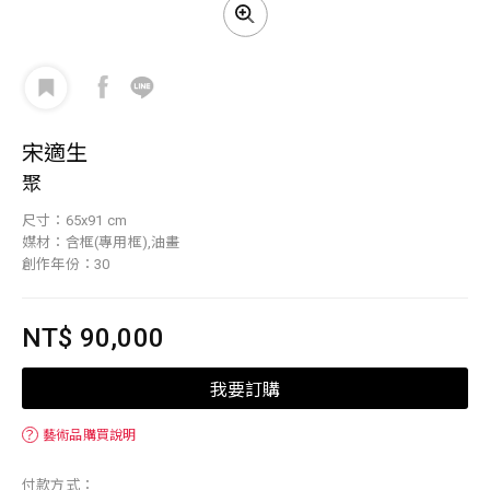
宋適生
聚
尺寸：65x91 cm
媒材：含框(專用框),油畫
創作年份：30
NT$ 90,000
我要訂購
？
藝術品購買說明
付款方式：