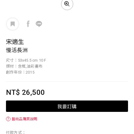
宋適生
慢活長洲
尺寸：53x45.5 cm 10 F
媒材：含框,油彩畫布
創作年份：2015
NT$ 26,500
我要訂購
？
藝術品購買說明
付款方式：