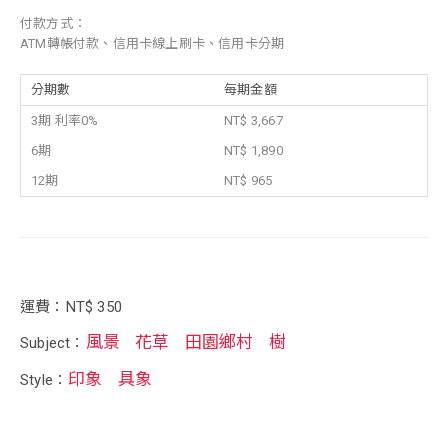
付款方式：
ATM轉帳付款、信用卡線上刷卡、信用卡分期
分期數
每期金額
3期 利率0%
NT$ 3,667
6期
NT$ 1,890
12期
NT$ 965
運費：NT$ 350
風景
花草
田園鄉村
樹
Subject：
印象
具象
Style：