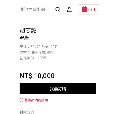
非池中藝術網
cart
0
胡志誠
翠綠
尺寸：53x72.5 cm 20 P
媒材：油畫,無框,畫布
創作年份：1995
NT$ 10,000
我要訂購
？
藝術品購買說明
付款方式：