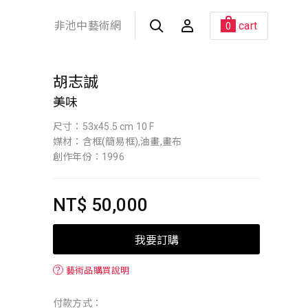
非池中藝術網
cart
0
胡志誠
美味
尺寸：53x45.5 cm 10 F
媒材：含框(簡易框),油畫,畫布
創作年份：1996
NT$ 50,000
我要訂購
？
藝術品購買說明
付款方式：