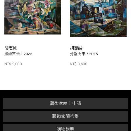
胡志誠
胡志誠
繽紛百合，2025
分割火車，2025
NT$ 9,000
NT$ 3,600
藝術家線上申請
藝術家問答集
購物說明