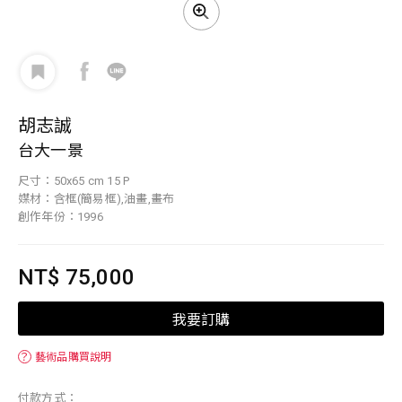
胡志誠
台大一景
尺寸：50x65 cm 15 P
媒材：含框(簡易框),油畫,畫布
創作年份：1996
NT$ 75,000
我要訂購
？
藝術品購買說明
付款方式：