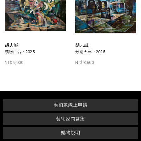
胡志誠
胡志誠
繽紛百合，2025
分割火車，2025
NT$ 9,000
NT$ 3,600
藝術家線上申請
藝術家問答集
購物說明