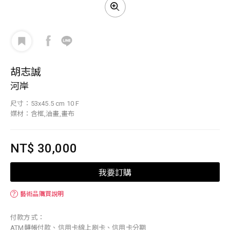
胡志誠
河岸
尺寸：53x45.5 cm 10 F
媒材：含框,油畫,畫布
NT$ 30,000
我要訂購
？
藝術品購買說明
付款方式：
ATM轉帳付款、信用卡線上刷卡、信用卡分期