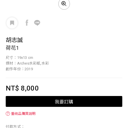
胡志誠
荷花1
尺寸：19x13 cm
媒材：Arches水彩紙,水彩
創作年份：2019
NT$ 8,000
我要訂購
？
藝術品購買說明
付款方式：