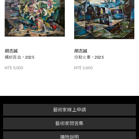
胡志誠
胡志誠
繽紛百合，2025
分割火車，2025
NT$ 9,000
NT$ 3,600
藝術家線上申請
藝術家問答集
購物說明