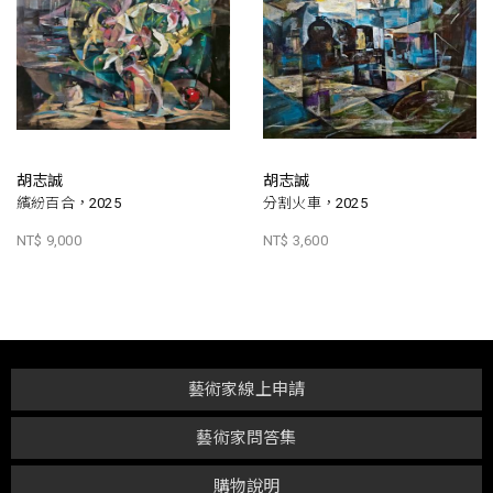
胡志誠
胡志誠
繽紛百合，2025
分割火車，2025
NT$ 9,000
NT$ 3,600
藝術家線上申請
藝術家問答集
購物說明