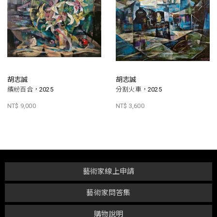
胡志誠
胡志誠
繽紛百合，2025
分割火車，2025
NT$ 9,000
NT$ 3,600
藝術家線上申請
藝術家問答集
購物說明