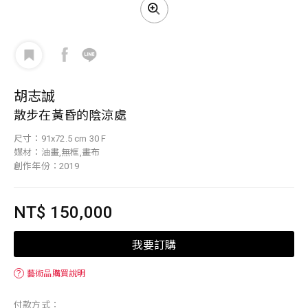
胡志誠
散步在黃昏的陰涼處
尺寸：91x72.5 cm 30 F
媒材：油畫,無框,畫布
創作年份：2019
NT$ 150,000
我要訂購
？
藝術品購買說明
付款方式：