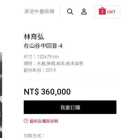
非池中藝術網
cart
0
林育弘
在山谷中回音-4
尺寸：122x79 cm
媒材：水墨,無框,紙本,紙本設色
創作年份：2019
NT$ 360,000
我要訂購
？
藝術品購買說明
付款方式：