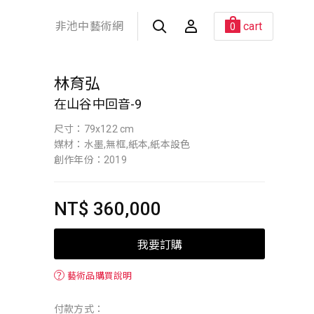
非池中藝術網
cart
0
林育弘
在山谷中回音-9
尺寸：79x122 cm
媒材：水墨,無框,紙本,紙本設色
創作年份：2019
NT$ 360,000
我要訂購
？
藝術品購買說明
付款方式：