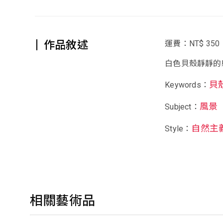
作品敘述
運費：NT$ 350
白色貝殼靜靜的
貝
Keywords：
風景
Subject：
自然主
Style：
相關藝術品