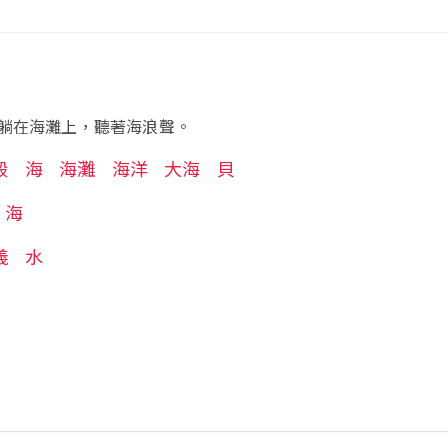
躺在海灘上，聽著海浪聲。
殼
海
海灘
海洋
大海
貝
海
義
水