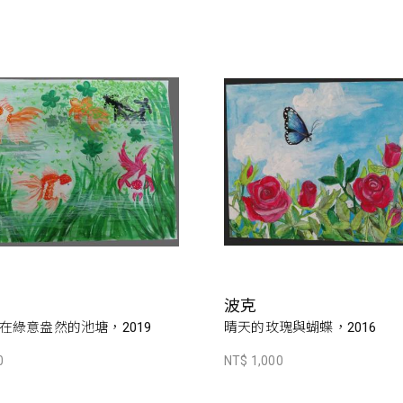
波克
在綠意盎然的池塘，2019
晴天的玫瑰與蝴蝶，2016
0
NT$ 1,000