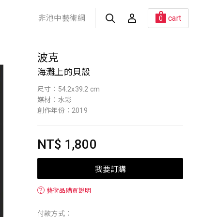
非池中藝術網
cart
0
波克
海灘上的貝殼
尺寸：54.2x39.2 cm
媒材：水彩
創作年份：2019
NT$ 1,800
我要訂購
？
藝術品購買說明
付款方式：