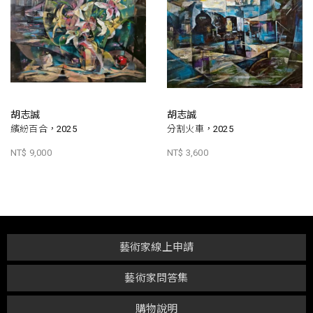
胡志誠
胡志誠
繽紛百合，2025
分割火車，2025
NT$ 9,000
NT$ 3,600
藝術家線上申請
藝術家問答集
購物說明