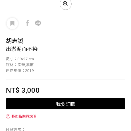
胡志誠
出淤泥而不染
尺寸：39x27 cm
媒材：炭筆,素描
創作年份：2019
NT$ 3,000
我要訂購
？
藝術品購買說明
付款方式：