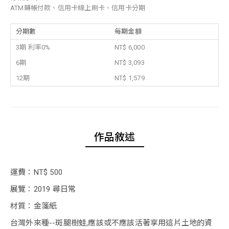
ATM轉帳付款、信用卡線上刷卡、信用卡分期
分期數
每期金額
3期 利率0%
NT$ 6,000
6期
NT$ 3,093
12期
NT$ 1,579
作品敘述
運費：NT$ 500
展覽：2019 尋日常
材質：金箋紙
台灣外來種--斑腿樹蛙,應該或不應該活著享用這片土地的資