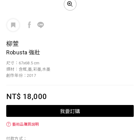
柳萱
Robusta 強壯
尺寸：67x68.5 cm
媒材：含框,墨,彩墨,水墨
創作年份：2017
NT$ 18,000
我要訂購
？
藝術品購買說明
付款方式：